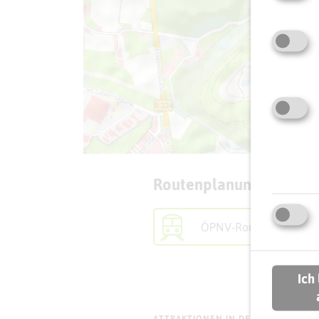
Routenplanung zum Zie
ÖPNV-Route finden
Ich