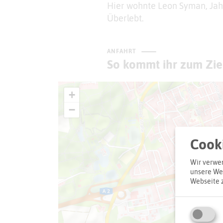
Hier wohnte Leon Syman, Jahr
Überlebt.
ANFAHRT
So kommt ihr zum Zie
+
−
Cooki
Wir verwen
unsere Web
Webseite 