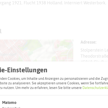
gang 1921. Flucht 1938 Holland. Interniert Westerbork.
l
Adresse:
Stolperstein 
Theodorstraß
45968 Gladbe
e-Einstellungen
Interaktiv
den Cookies, um Inhalte und Anzeigen zu personalisieren und die Zugri
site zu analysieren. Sie akzeptieren unsere Cookies, wenn Sie fortfahr
zu nutzen.
Um mehr zu erfahren, lesen Sie bitte unsere
Datenschutzerkl
Matomo