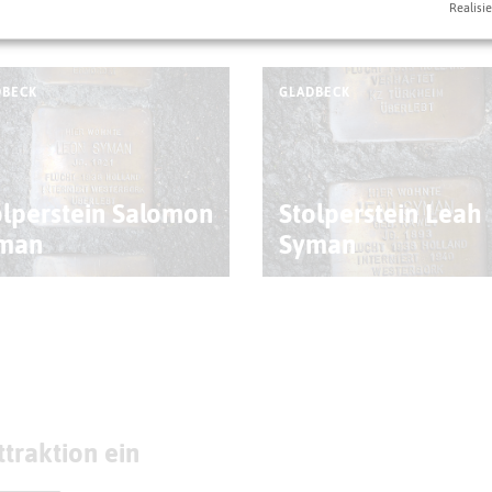
Realisie
eben könnt
DBECK
GLADBECK
olperstein Salomon
Stolperstein Leah
man
Syman
traktion ein