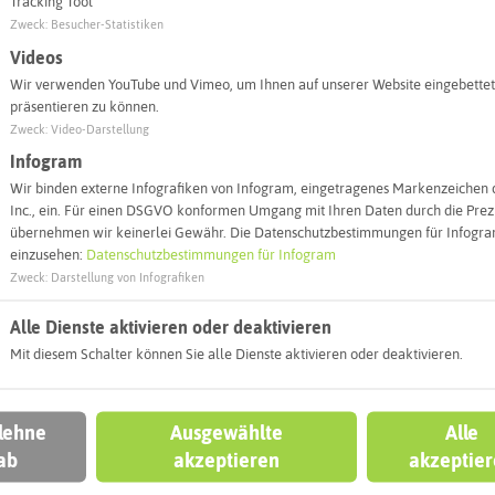
Tracking Tool
Zweck
:
Besucher-Statistiken
Videos
Wir verwenden YouTube und Vimeo, um Ihnen auf unserer Website eingebettet
präsentieren zu können.
Zweck
:
Video-Darstellung
Infogram
Wir binden externe Infografiken von Infogram, eingetragenes Markenzeichen 
Inc., ein. Für einen DSGVO konformen Umgang mit Ihren Daten durch die Prezi
übernehmen wir keinerlei Gewähr. Die Datenschutzbestimmungen für Infogram
Leaflet
|
©
OpenStreetMap
contributors |
weitere Lizenzen
einzusehen:
Datenschutzbestimmungen für Infogram
Zweck
:
Darstellung von Infografiken
l:
Alle Dienste aktivieren oder deaktivieren
Autoroute finden
Mit diesem Schalter können Sie alle Dienste aktivieren oder deaktivieren.
 lehne
Ausgewählte
Alle
ab
akzeptieren
akzeptie