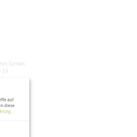
Leon Syman
e 19
ck
e Karte
ffe auf
en diese
ärung
.