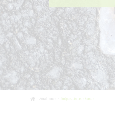
Attraktionen
/
Stolperstein Leon Syman