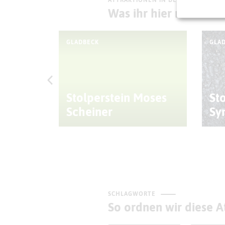
ATTRAKTIONEN IN DER UMGEBUNG
Was ihr hier noch erl
GLADBECK
GLA
Stolperstein Moses
St
tz
Scheiner
Sy
SCHLAGWORTE
So ordnen wir diese At