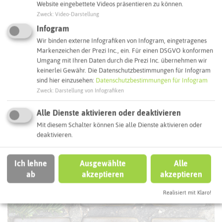
Website eingebettete Videos präsentieren zu können.
Zweck
:
Video-Darstellung
ÖPNV-Route finden
Infogram
Wir binden externe Infografiken von Infogram, eingetragenes
Markenzeichen der Prezi Inc., ein. Für einen DSGVO konformen
Umgang mit Ihren Daten durch die Prezi Inc. übernehmen wir
Autoroute finden
keinerlei Gewähr. Die Datenschutzbestimmungen für Infogram
sind hier einzusehen:
Datenschutzbestimmungen für Infogram
Zweck
:
Darstellung von Infografiken
ATTRAKTIONEN IN DER UMGEBUNG
Was ihr hier noch erleben könnt
Alle Dienste aktivieren oder deaktivieren
Mit diesem Schalter können Sie alle Dienste aktivieren oder
deaktivieren.
DORSTEN
Ich lehne
Ausgewählte
Alle
ab
akzeptieren
akzeptieren
Realisiert mit Klaro!