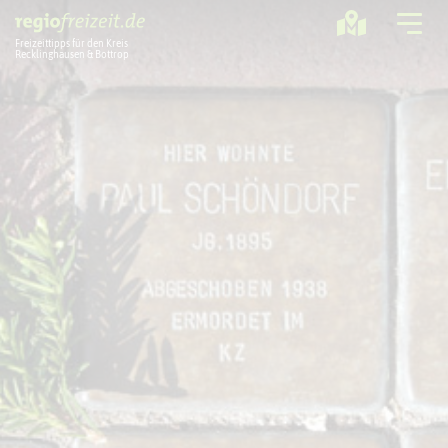
Freizeittipps für den Kreis
Recklinghausen & Bottrop
Ausflugstipps
Sport + Bewegung
Aktuelles
Freizeitregion