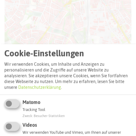
Leaflet
|
©
OpenStreetMap
contributors |
weitere Lizenzen
Cookie-Einstellungen
Adresse:
Wir verwenden Cookies, um Inhalte und Anzeigen zu
Stolperstein Paul Schöndorf
personalisieren und die Zugriffe auf unsere Website zu
Ursulastraße 15
analysieren. Sie akzeptieren unsere Cookies, wenn Sie fortfahren
diese Webseite zu nutzen.
Um mehr zu erfahren, lesen Sie bitte
46282 Dorsten
unsere
Datenschutzerklärung
.
Webseite
Matomo
Tracking Tool
Interaktive Karte
Zweck
:
Besucher-Statistiken
Videos
Wir verwenden YouTube und Vimeo, um Ihnen auf unserer
Routenplanung zum Ziel: