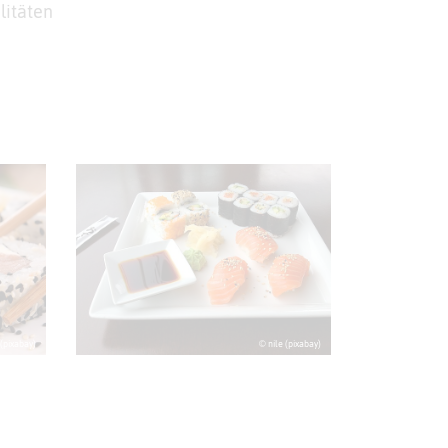
litäten
(pixabay)
© nile (pixabay)