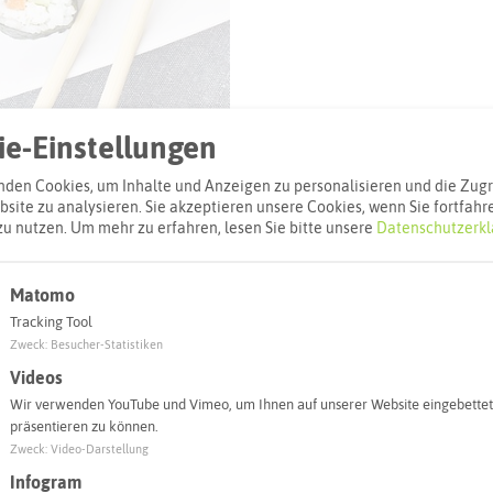
© Einladung_zum_Essen (pixabay)
e-Einstellungen
den Cookies, um Inhalte und Anzeigen zu personalisieren und die Zugri
site zu analysieren. Sie akzeptieren unsere Cookies, wenn Sie fortfahr
zu nutzen.
Um mehr zu erfahren, lesen Sie bitte unsere
Datenschutzerkl
l
Matomo
Tracking Tool
Adresse:
Zweck
:
Besucher-Statistiken
Tokyo Sushi-B
Videos
Münsterstraße
Wir verwenden YouTube und Vimeo, um Ihnen auf unserer Website eingebettet
präsentieren zu können.
45657 Reckli
Zweck
:
Video-Darstellung
Webseite
Infogram