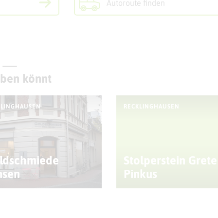
Autoroute finden
eben könnt
KLINGHAUSEN
RECKLINGHAUSEN
ldschmiede
Stolperstein Grete
nsen
Pinkus