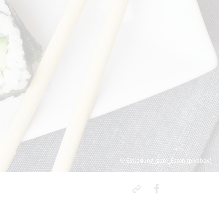
© Einladung_zum_Essen (pixabay)