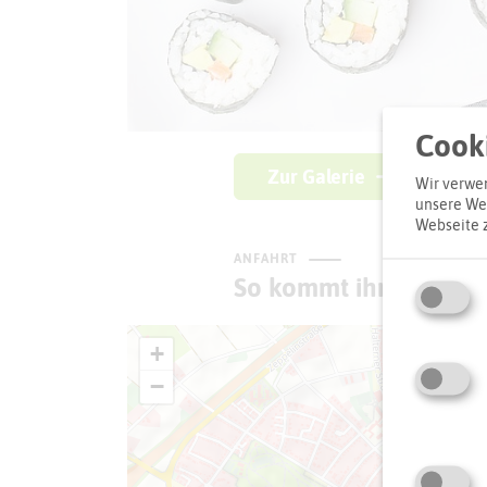
Cooki
Zur Galerie
Wir verwen
unsere Web
Webseite 
ANFAHRT
So kommt ihr zum Zie
+
−