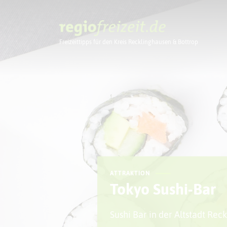
Freizeittipps für den Kreis Recklinghausen & Bottrop
Ausflugstipps
ATTRAKTION
Tokyo Sushi-Bar
Sushi Bar in der Altstadt Rec