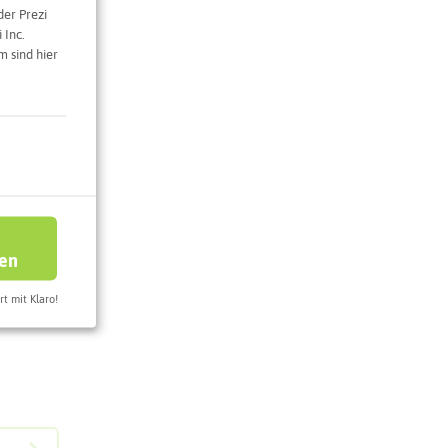
der Prezi
 Inc.
 sind hier
e Karte
ren
rt mit Klaro!