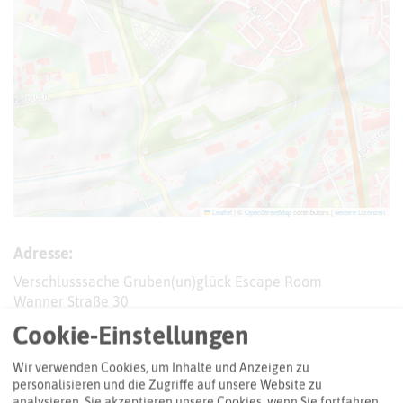
Leaflet
|
©
OpenStreetMap
contributors |
weitere Lizenzen
Adresse:
Verschlusssache Gruben(un)glück Escape Room
Wanner Straße 30
45661 Recklinghausen
Cookie-Einstellungen
Webseite
Wir verwenden Cookies, um Inhalte und Anzeigen zu
personalisieren und die Zugriffe auf unsere Website zu
analysieren. Sie akzeptieren unsere Cookies, wenn Sie fortfahren