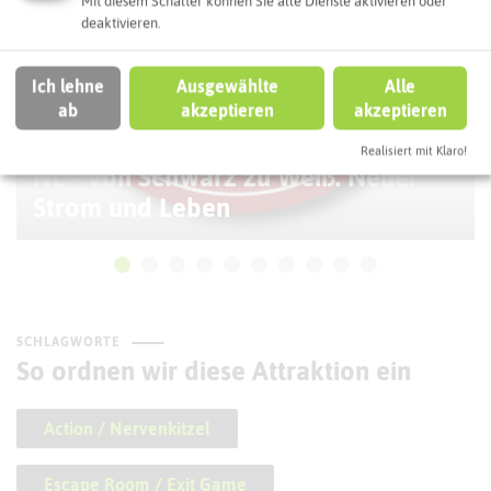
Mit diesem Schalter können Sie alle Dienste aktivieren oder
deaktivieren.
Ich lehne
Ausgewählte
Alle
ab
akzeptieren
akzeptieren
Realisiert mit Klaro!
NL - Von Schwarz zu Weiß. Neuer
Strom und Leben
SCHLAGWORTE
So ordnen wir diese Attraktion ein
Action / Nervenkitzel
Escape Room / Exit Game