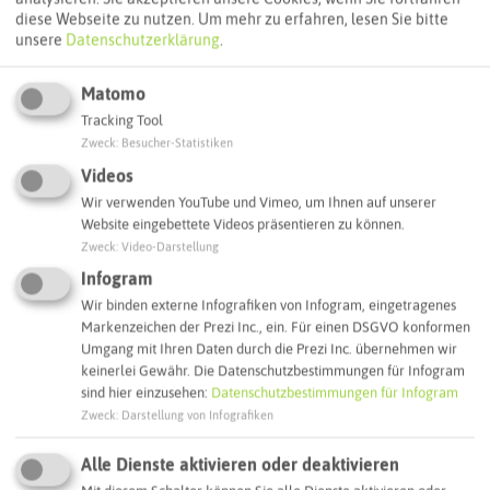
diese Webseite zu nutzen.
Um mehr zu erfahren, lesen Sie bitte
Interaktive Karte
unsere
Datenschutzerklärung
.
Routenplanung zum Ziel:
Matomo
Tracking Tool
Zweck
:
Besucher-Statistiken
ÖPNV-Route finden
Videos
Wir verwenden YouTube und Vimeo, um Ihnen auf unserer
Website eingebettete Videos präsentieren zu können.
Autoroute finden
Zweck
:
Video-Darstellung
Infogram
Wir binden externe Infografiken von Infogram, eingetragenes
ATTRAKTIONEN IN DER UMGEBUNG
Markenzeichen der Prezi Inc., ein. Für einen DSGVO konformen
Was ihr hier noch erleben könnt
Umgang mit Ihren Daten durch die Prezi Inc. übernehmen wir
keinerlei Gewähr. Die Datenschutzbestimmungen für Infogram
sind hier einzusehen:
Datenschutzbestimmungen für Infogram
RECKLINGHAUSEN
Zweck
:
Darstellung von Infografiken
Alle Dienste aktivieren oder deaktivieren