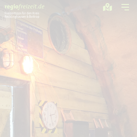
Freizeittipps für den Kreis
Recklinghausen & Bottrop
Ausflugstipps
Sport + Bewegung
Aktuelles
Freizeitregion