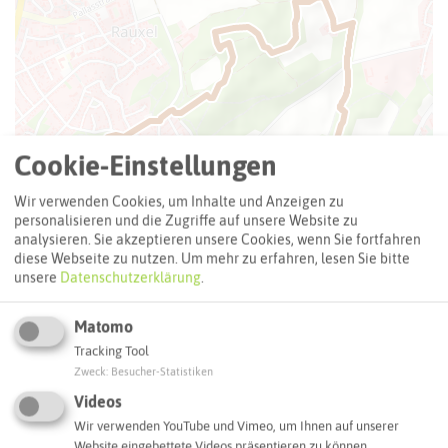
Cookie-Einstellungen
Wir verwenden Cookies, um Inhalte und Anzeigen zu
personalisieren und die Zugriffe auf unsere Website zu
analysieren. Sie akzeptieren unsere Cookies, wenn Sie fortfahren
diese Webseite zu nutzen.
Um mehr zu erfahren, lesen Sie bitte
unsere
Datenschutzerklärung
.
Matomo
Tracking Tool
Zweck
:
Besucher-Statistiken
Leaflet
|
©
OpenStreetMap
contributors |
weitere Lizenzen
Videos
Adresse:
Schwierigkeit:
★★★★☆
Wir verwenden YouTube und Vimeo, um Ihnen auf unserer
Website eingebettete Videos präsentieren zu können.
MITTELSCHWER