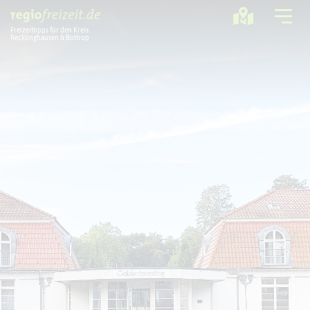
Freizeittipps für den Kreis
Recklinghausen & Bottrop
Ausflugstipps
Sport + Bewegung
Aktuelles
Freizeitregion