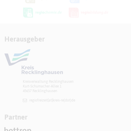
Herausgeber
Kreisverwaltung Recklinghausen
Kurt-Schumacher-Allee 1
45657 Recklinghausen
regiofreizeit[at]​kreis-re(dot)de
Partner