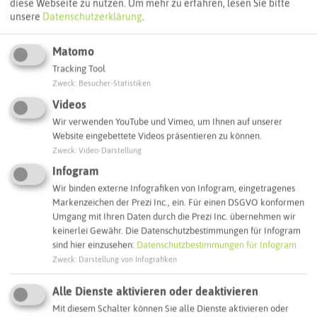
diese Webseite zu nutzen.
Um mehr zu erfahren, lesen Sie bitte
unsere
Datenschutzerklärung
.
Autoroute finden
Matomo
Tracking Tool
Zweck
:
Besucher-Statistiken
ATTRAKTIONEN IN DER UMGEBUNG
Was ihr hier noch erleben könnt
Videos
Wir verwenden YouTube und Vimeo, um Ihnen auf unserer
Website eingebettete Videos präsentieren zu können.
WALTROP
Zweck
:
Video-Darstellung
Infogram
Wir binden externe Infografiken von Infogram, eingetragenes
Markenzeichen der Prezi Inc., ein. Für einen DSGVO konformen
Umgang mit Ihren Daten durch die Prezi Inc. übernehmen wir
keinerlei Gewähr. Die Datenschutzbestimmungen für Infogram
sind hier einzusehen:
Datenschutzbestimmungen für Infogram
Zweck
:
Darstellung von Infografiken
Alle Dienste aktivieren oder deaktivieren
Mit diesem Schalter können Sie alle Dienste aktivieren oder