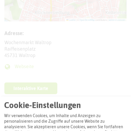
Leaflet
|
©
OpenStreetMap
contributors |
weitere Lizenzen
Adresse:
Wochenmarkt Waltrop
Raiffeisenplatz
45731 Waltrop
Webseite
Interaktive Karte
Cookie-Einstellungen
Routenplanung zum Ziel:
Wir verwenden Cookies, um Inhalte und Anzeigen zu
personalisieren und die Zugriffe auf unsere Website zu
ÖPNV-Route finden
analysieren. Sie akzeptieren unsere Cookies, wenn Sie fortfahren