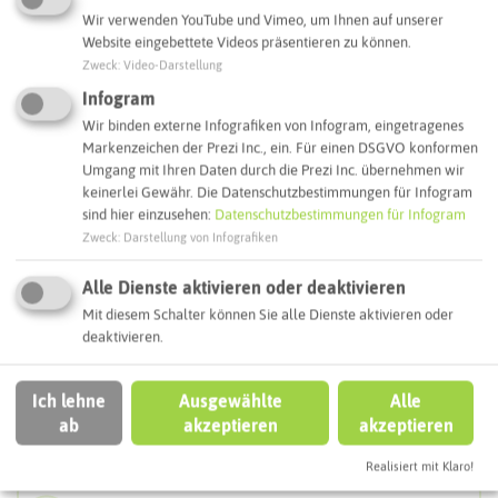
Wir verwenden YouTube und Vimeo, um Ihnen auf unserer
Website eingebettete Videos präsentieren zu können.
Zweck
:
Video-Darstellung
Infogram
Leaflet
|
©
OpenStreetMap
contributors |
weitere Lizenzen
Wir binden externe Infografiken von Infogram, eingetragenes
Markenzeichen der Prezi Inc., ein. Für einen DSGVO konformen
Adresse:
Umgang mit Ihren Daten durch die Prezi Inc. übernehmen wir
keinerlei Gewähr. Die Datenschutzbestimmungen für Infogram
Zeche Waltrop
sind hier einzusehen:
Datenschutzbestimmungen für Infogram
Sydowstraße
Zweck
:
Darstellung von Infografiken
45731 Waltrop
Alle Dienste aktivieren oder deaktivieren
Webseite
Mit diesem Schalter können Sie alle Dienste aktivieren oder
deaktivieren.
Interaktive Karte
Ich lehne
Ausgewählte
Alle
ab
akzeptieren
akzeptieren
Routenplanung zum Ziel:
Realisiert mit Klaro!