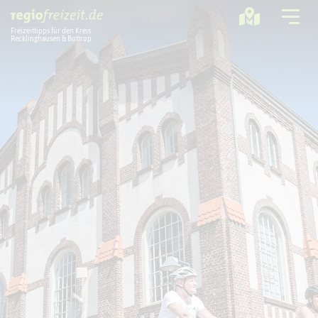
Freizeittipps für den Kreis
Recklinghausen & Bottrop
Ausflugstipps
Sport + Bewegung
Aktuelles
Freizeitregion