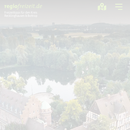
Freizeittipps für den Kreis
Recklinghausen & Bottrop
Ausflugstipps
Sport + Bewegung
Aktuelles
Freizeitregion