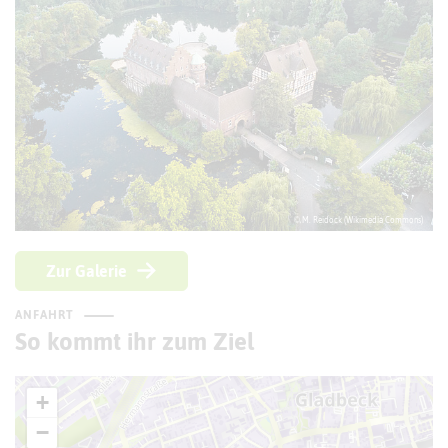
© M. Reidock (Wikimedia Commons)
Zur Galerie
ANFAHRT
So kommt ihr zum Ziel
+
−