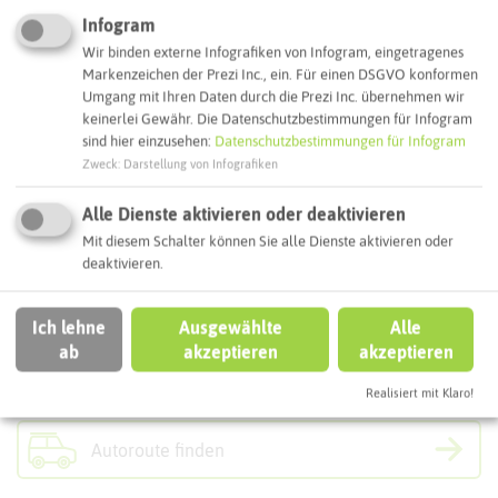
Adresse:
Infogram
Wir binden externe Infografiken von Infogram, eingetragenes
Wasserschloss Wittringen
Markenzeichen der Prezi Inc., ein. Für einen DSGVO konformen
Burgstraße 64
Umgang mit Ihren Daten durch die Prezi Inc. übernehmen wir
45964 Gladbeck
keinerlei Gewähr. Die Datenschutzbestimmungen für Infogram
sind hier einzusehen:
Datenschutzbestimmungen für Infogram
Webseite
Zweck
:
Darstellung von Infografiken
Alle Dienste aktivieren oder deaktivieren
Interaktive Karte
Mit diesem Schalter können Sie alle Dienste aktivieren oder
deaktivieren.
Routenplanung zum Ziel:
Ich lehne
Ausgewählte
Alle
ab
akzeptieren
akzeptieren
ÖPNV-Route finden
Realisiert mit Klaro!
Autoroute finden