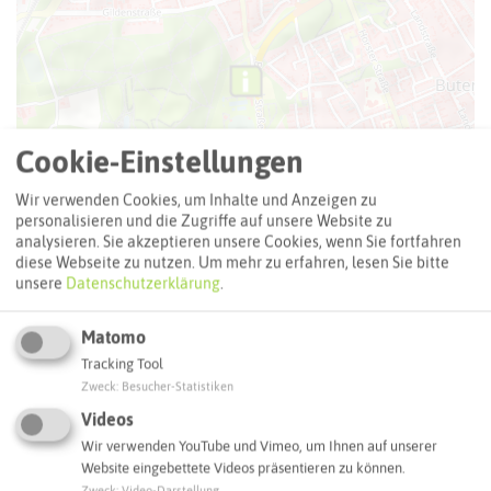
Cookie-Einstellungen
Wir verwenden Cookies, um Inhalte und Anzeigen zu
personalisieren und die Zugriffe auf unsere Website zu
analysieren. Sie akzeptieren unsere Cookies, wenn Sie fortfahren
diese Webseite zu nutzen.
Um mehr zu erfahren, lesen Sie bitte
unsere
Datenschutzerklärung
.
Matomo
Tracking Tool
Leaflet
|
©
OpenStreetMap
contributors |
weitere Lizenzen
Zweck
:
Besucher-Statistiken
Adresse:
Videos
Wir verwenden YouTube und Vimeo, um Ihnen auf unserer
Freibad Gladbeck
Website eingebettete Videos präsentieren zu können.
Schützenstraße 120
Zweck
:
Video-Darstellung