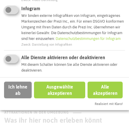
45968 Gladbeck
Infogram
Webseite
Wir binden externe Infografiken von Infogram, eingetragenes
Markenzeichen der Prezi Inc., ein. Für einen DSGVO konformen
Umgang mit Ihren Daten durch die Prezi Inc. übernehmen wir
keinerlei Gewähr. Die Datenschutzbestimmungen für Infogram
Interaktive Karte
sind hier einzusehen:
Datenschutzbestimmungen für Infogram
Zweck
:
Darstellung von Infografiken
Routenplanung zum Ziel:
Alle Dienste aktivieren oder deaktivieren
Mit diesem Schalter können Sie alle Dienste aktivieren oder
ÖPNV-Route finden
deaktivieren.
Ich lehne
Ausgewählte
Alle
Autoroute finden
ab
akzeptieren
akzeptieren
Realisiert mit Klaro!
ATTRAKTIONEN IN DER UMGEBUNG
Was ihr hier noch erleben könnt