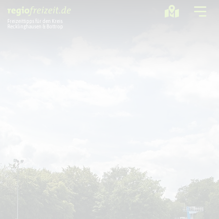
Freizeittipps für den Kreis
Recklinghausen & Bottrop
Ausflugstipps
Sport + Bewegung
Aktuelles
Freizeitregion