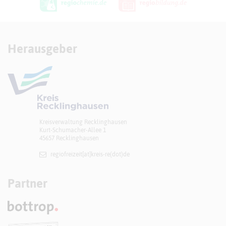
Herausgeber
Kreisverwaltung Recklinghausen
Kurt-Schumacher-Allee 1
45657 Recklinghausen
regiofreizeit[at]​kreis-re(dot)de
Partner