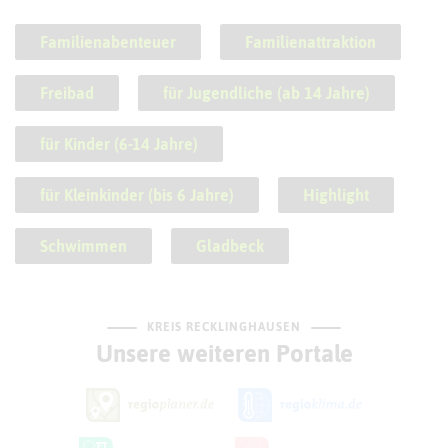
Familienabenteuer
Familienattraktion
Freibad
für Jugendliche (ab 14 Jahre)
für Kinder (6-14 Jahre)
für Kleinkinder (bis 6 Jahre)
Highlight
Schwimmen
Gladbeck
KREIS RECKLINGHAUSEN
Unsere weiteren Portale