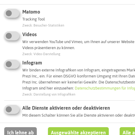
Matomo
Tracking Tool
Zweck
:
Besucher-Statistiken
Passwort wiederholen
*
Videos
Wir verwenden YouTube und Vimeo, um Ihnen auf unserer Website 
Videos präsentieren zu können.
Zweck
:
Video-Darstellung
Einwilligung zur Verarbeitung der Daten gemäß der
Infogram
Datenschutzbestimmungen
*
Wir binden externe Infografiken von Infogram, eingetragenes Mar
Prezi Inc., ein. Für einen DSGVO konformen Umgang mit Ihren Dat
Prezi Inc. übernehmen wir keinerlei Gewähr. Die Datenschutzbes
Infogram sind hier einzusehen:
Datenschutzbestimmungen für Inf
Zweck
:
Darstellung von Infografiken
KREIS RECKLINGHAUSEN
Unsere weiteren Portale
Alle Dienste aktivieren oder deaktivieren
Mit diesem Schalter können Sie alle Dienste aktivieren oder deakti
Ich lehne ab
Ausgewählte akzeptieren
Alle 