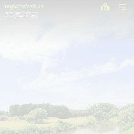
Freizeittipps für den Kreis
Recklinghausen & Bottrop
Ausflugstipps
Sport + Bewegung
Aktuelles
Freizeitregion