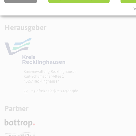
Re
Herausgeber
Kreisverwaltung Recklinghausen
Kurt-Schumacher-Allee 1
45657 Recklinghausen
regiofreizeit[at]​kreis-re(dot)de
Partner