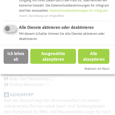
Umgang mit Ihren Daten durch die Prezi Inc. übernehmen wir
Parkplatz am Resser Weg, Herten (kostenfrei)
keinerlei Gewähr. Die Datenschutzbestimmungen für Infogram
sind hier einzusehen:
Datenschutzbestimmungen für Infogram
ANREISE/ÖPNV
Zweck
:
Darstellung von Infografiken
Haltestelle: Schloss Herten, Herten
Alle Dienste aktivieren oder deaktivieren
HIGHLIGHTS
01
Schloss Herten
ⓘ
Mit diesem Schalter können Sie alle Dienste aktivieren oder
deaktivieren.
02
Schlosspark Herten
ⓘ
03
Hertener Schlosswald
ⓘ
04
Ewaldsee
ⓘ
Ich lehne
Ausgewählte
Alle
05
Zeche Ewald
ⓘ
ab
akzeptieren
akzeptieren
06
Halde Hoppenbruch
ⓘ
07
Trainingsbergwerk Recklinghausen
ⓘ
Realisiert mit Klaro!
08
Landschaftspark Hoheward
ⓘ
09
Altes Dorf Westerholt
ⓘ
10
Schloss Westerholt
ⓘ
GEHEIMTIPP
Nah der Strecke liegt der AktivLinearPark mit weiten
Industrienaturflächen sowie Sport- und Spielangeboten –
sein Pumptrack für BMX- und Mountainbikes sorgt für noch