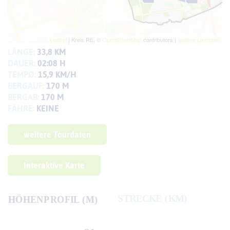
LÄNGE:
33,8 KM
DAUER:
02:08 H
TEMPØ:
15,9 KM/H
BERGAUF:
170 M
BERGAB:
170 M
FÄHRE:
KEINE
weitere Tourdaten
Interaktive Karte