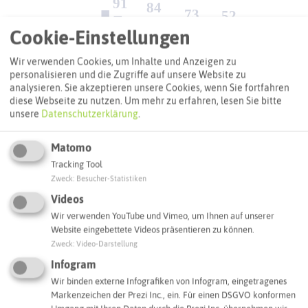
Cookie-Einstellungen
Wir verwenden Cookies, um Inhalte und Anzeigen zu
personalisieren und die Zugriffe auf unsere Website zu
analysieren. Sie akzeptieren unsere Cookies, wenn Sie fortfahren
diese Webseite zu nutzen.
Um mehr zu erfahren, lesen Sie bitte
unsere
Datenschutzerklärung
.
INFOS/INTERNET
www.herten.de/stadtleben/freizeit/radfahren
Matomo
STRECKENCHARAKTER
Tracking Tool
Die Qualität der Wege ist insgesamt gut und das Profil
Zweck
:
Besucher-Statistiken
relativ flach. Die Strecke führt meist über befestigte Wege,
ein besonderes Können ist nicht erforderlich. Auf der Zwei-
Videos
Schlösser-Radtour empfiehlt sich allerdings generell eine
Wir verwenden YouTube und Vimeo, um Ihnen auf unserer
recht gute bis sehr gute Grundkondition.
Website eingebettete Videos präsentieren zu können.
Zweck
:
Video-Darstellung
START/ZIEL
Infogram
Im Schloßpark, Herten
Wir binden externe Infografiken von Infogram, eingetragenes
Markenzeichen der Prezi Inc., ein. Für einen DSGVO konformen
PARKEN