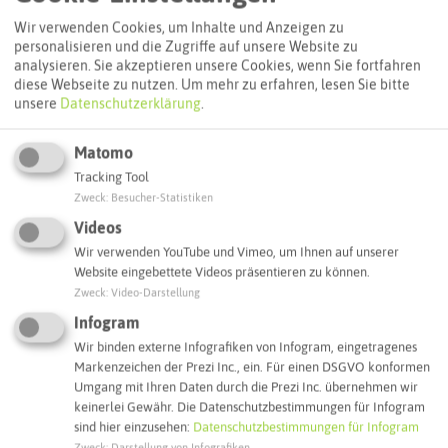
Routenplanung zum Ziel:
Wir verwenden Cookies, um Inhalte und Anzeigen zu
personalisieren und die Zugriffe auf unsere Website zu
analysieren. Sie akzeptieren unsere Cookies, wenn Sie fortfahren
diese Webseite zu nutzen.
Um mehr zu erfahren, lesen Sie bitte
ÖPNV-Route finden
unsere
Datenschutzerklärung
.
Matomo
Autoroute finden
Tracking Tool
Zweck
:
Besucher-Statistiken
Videos
ATTRAKTIONEN IN DER UMGEBUNG
Wir verwenden YouTube und Vimeo, um Ihnen auf unserer
Was ihr hier noch erleben könnt
Website eingebettete Videos präsentieren zu können.
Zweck
:
Video-Darstellung
HERTEN
Infogram
Wir binden externe Infografiken von Infogram, eingetragenes
Markenzeichen der Prezi Inc., ein. Für einen DSGVO konformen
Umgang mit Ihren Daten durch die Prezi Inc. übernehmen wir
keinerlei Gewähr. Die Datenschutzbestimmungen für Infogram
sind hier einzusehen:
Datenschutzbestimmungen für Infogram
Zweck
:
Darstellung von Infografiken