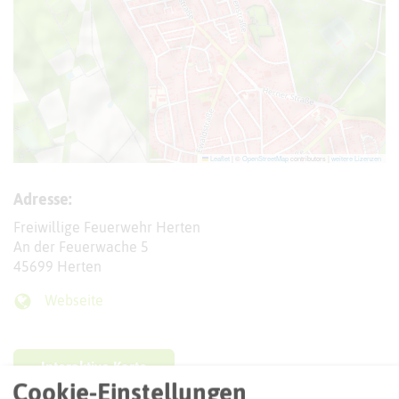
Leaflet
|
©
OpenStreetMap
contributors |
weitere Lizenzen
Adresse:
Freiwillige Feuerwehr Herten
An der Feuerwache 5
45699 Herten
Webseite
Interaktive Karte
Cookie-Einstellungen