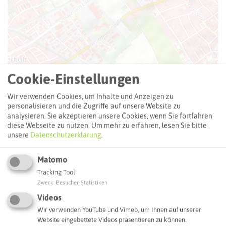
Cookie-Einstellungen
Leaflet
|
©
OpenStreetMap
contributors |
weitere Lizenzen
Wir verwenden Cookies, um Inhalte und Anzeigen zu
personalisieren und die Zugriffe auf unsere Website zu
Adresse:
analysieren. Sie akzeptieren unsere Cookies, wenn Sie fortfahren
Gedenktafel Ehepaare Abraham und Mendlicki
diese Webseite zu nutzen.
Um mehr zu erfahren, lesen Sie bitte
unsere
Datenschutzerklärung
.
Langenbochumer Straße 248
45701 Herten
Matomo
Interaktive Karte
Tracking Tool
Zweck
:
Besucher-Statistiken
Videos
Routenplanung zum Ziel:
Wir verwenden YouTube und Vimeo, um Ihnen auf unserer
Website eingebettete Videos präsentieren zu können.