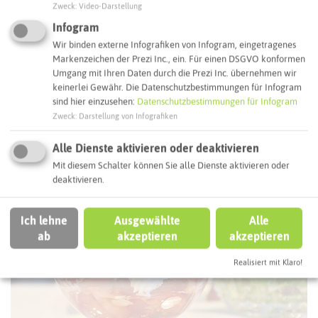
Zweck
:
Video-Darstellung
ÖPNV-Route finden
Infogram
Wir binden externe Infografiken von Infogram, eingetragenes
Markenzeichen der Prezi Inc., ein. Für einen DSGVO konformen
Autoroute finden
Umgang mit Ihren Daten durch die Prezi Inc. übernehmen wir
keinerlei Gewähr. Die Datenschutzbestimmungen für Infogram
sind hier einzusehen:
Datenschutzbestimmungen für Infogram
Zweck
:
Darstellung von Infografiken
ATTRAKTIONEN IN DER UMGEBUNG
Was ihr hier noch erleben könnt
Alle Dienste aktivieren oder deaktivieren
Mit diesem Schalter können Sie alle Dienste aktivieren oder
HERTEN
deaktivieren.
Ich lehne
Ausgewählte
Alle
ab
akzeptieren
akzeptieren
Realisiert mit Klaro!