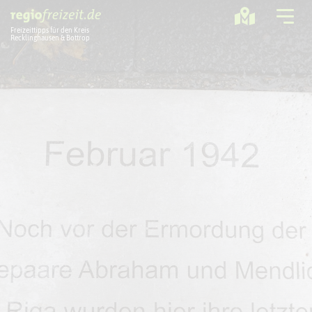
Freizeittipps für den Kreis
Recklinghausen & Bottrop
Ausflugstipps
Sport + Bewegung
Aktuelles
Freizeitregion