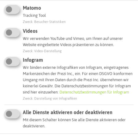
Was ihr hier noch erleben könnt
Matomo
Tracking Tool
HERTEN
Zweck
:
Besucher-Statistiken
Videos
Wir verwenden YouTube und Vimeo, um Ihnen auf unserer
Website eingebettete Videos präsentieren zu können.
Zweck
:
Video-Darstellung
Infogram
Wir binden externe Infografiken von Infogram, eingetragenes
Markenzeichen der Prezi Inc., ein. Für einen DSGVO konformen
Umgang mit Ihren Daten durch die Prezi Inc. übernehmen wir
keinerlei Gewähr. Die Datenschutzbestimmungen für Infogram
sind hier einzusehen:
Datenschutzbestimmungen für Infogram
Spielplatz Grödener Weg
Zweck
:
Darstellung von Infografiken
Alle Dienste aktivieren oder deaktivieren
Mit diesem Schalter können Sie alle Dienste aktivieren oder
deaktivieren.
SCHLAGWORTE