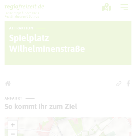
Freizeittipps für den Kreis
Recklinghausen & Bottrop
ATTRAKTION
Ausflugstipps
Spielplatz
Sport + Bewegung
Wilhelminenstraße
Aktuelles
Freizeitregion
ANFAHRT
So kommt ihr zum Ziel
+
−