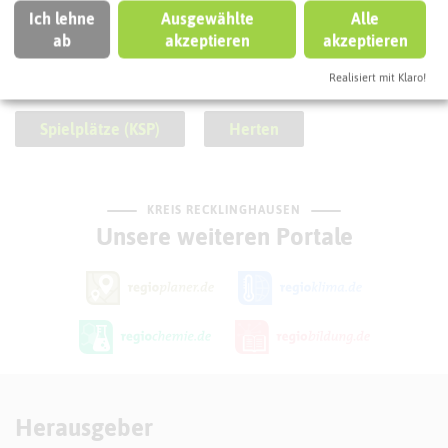
Ich lehne
Ausgewählte
Alle
So ordnen wir diese Attraktion ein
ab
akzeptieren
akzeptieren
Kinderstadtplan (KSP)
Spielplatz
Realisiert mit Klaro!
Spielplätze (KSP)
Herten
KREIS RECKLINGHAUSEN
Unsere weiteren Portale
Herausgeber