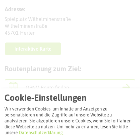
Adresse:
Spielplatz Wilhelminenstraße
Wilhelminenstraße
45701 Herten
Interaktive Karte
Routenplanung zum Ziel:
ÖPNV-Route finden
Cookie-Einstellungen
Wir verwenden Cookies, um Inhalte und Anzeigen zu
Autoroute finden
personalisieren und die Zugriffe auf unsere Website zu
analysieren. Sie akzeptieren unsere Cookies, wenn Sie fortfahren
diese Webseite zu nutzen.
Um mehr zu erfahren, lesen Sie bitte
unsere
Datenschutzerklärung
.
ATTRAKTIONEN IN DER UMGEBUNG