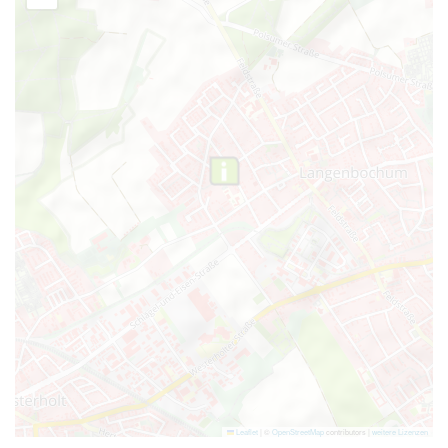
Leaflet
|
©
OpenStreetMap
contributors |
weitere Lizenzen