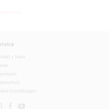
ervice
ntakt + Team
esse
mpressum
tenschutz
okie-Einstellungen