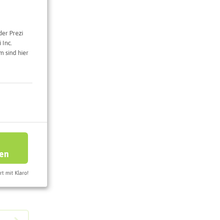
der Prezi
 Inc.
 sind hier
ren
rt mit Klaro!