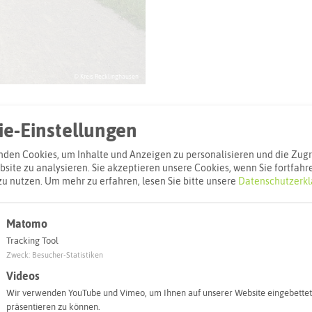
© Kreis Recklinghausen
e-Einstellungen
den Cookies, um Inhalte und Anzeigen zu personalisieren und die Zugri
site zu analysieren. Sie akzeptieren unsere Cookies, wenn Sie fortfahr
l
zu nutzen.
Um mehr zu erfahren, lesen Sie bitte unsere
Datenschutzerkl
Adresse:
Matomo
Halde General
Tracking Tool
HN-12 12 HN
Zweck
:
Besucher-Statistiken
45739 Oer-Er
Videos
Wir verwenden YouTube und Vimeo, um Ihnen auf unserer Website eingebettet
präsentieren zu können.
Interaktiv