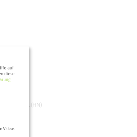
ffe auf
en diese
ärung
.
 Blumenthal (HN)
kenschwick
e Videos
e Karte