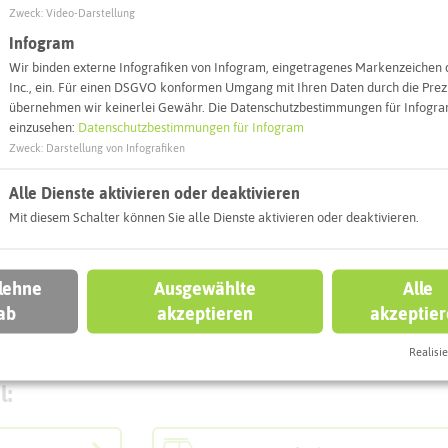
Zweck
:
Video-Darstellung
Infogram
Wir binden externe Infografiken von Infogram, eingetragenes Markenzeichen 
Inc., ein. Für einen DSGVO konformen Umgang mit Ihren Daten durch die Prezi
übernehmen wir keinerlei Gewähr. Die Datenschutzbestimmungen für Infogram
einzusehen:
Datenschutzbestimmungen für Infogram
Zweck
:
Darstellung von Infografiken
Alle Dienste aktivieren oder deaktivieren
Mit diesem Schalter können Sie alle Dienste aktivieren oder deaktivieren.
 lehne
Ausgewählte
Alle
ab
akzeptieren
akzeptie
Leaflet
|
©
OpenStreetMap
contributors |
weitere Lizenzen
Realisie
l: