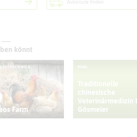
Autoroute finden
eben könnt
-ERKENSCHWICK
MARL
Traditionelle
chinesische
Veterinärmedizin 
eos Farm
Gösmeier