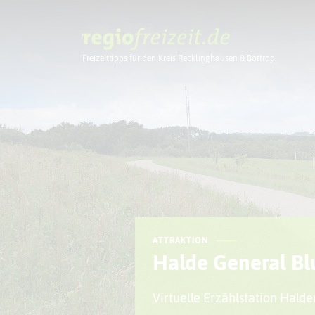
Freizeittipps für den Kreis Recklinghausen & Bottrop
Ausflugstipps
ATTRAKTION
Halde General B
Virtuelle Erzählstation Hal