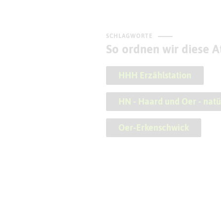
SCHLAGWORTE
So ordnen wir diese At
HHH Erzählstation
HN - Haard und Oer - natür
Oer-Erkenschwick