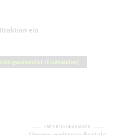
traktion ein
lich geschichtlich (Erzählstation)
KREIS RECKLINGHAUSEN
Unsere weiteren Portale