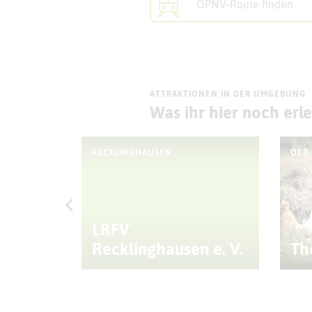
ÖPNV-Route finden
ATTRAKTIONEN IN DER UMGEBUNG
Was ihr hier noch erl
RECKLINGHAUSEN
OER
LRFV
aden
Recklinghausen e. V.
Th