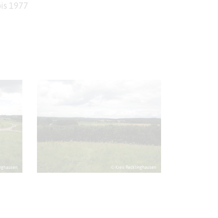
bis 1977
inghausen
© Kreis Recklinghausen