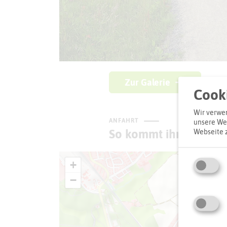
Zur Galerie
Cooki
Wir verwen
ANFAHRT
unsere Web
So kommt ihr zum Zie
Webseite 
+
−