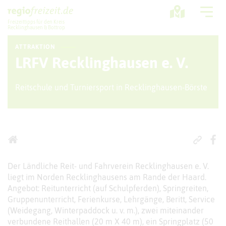
Freizeittipps für den Kreis
Recklinghausen & Bottrop
ATTRAKTION
Ausflugstipps
LRFV Recklinghausen e. V.
Sport + Bewegung
Reitschule und Turniersport in Recklinghausen-Börste
Aktuelles
Freizeitregion
Der Ländliche Reit- und Fahrverein Recklinghausen e. V.
liegt im Norden Recklinghausens am Rande der Haard.
Angebot: Reitunterricht (auf Schulpferden), Springreiten,
Gruppenunterricht, Ferienkurse, Lehrgänge, Beritt, Service
(Weidegang, Winterpaddock u. v. m.), zwei miteinander
verbundene Reithallen (20 m X 40 m), ein Springplatz (50