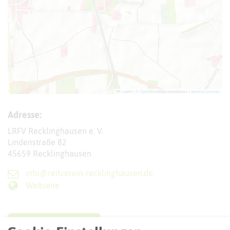
Leaflet
|
©
OpenStreetMap
contributors |
weitere Lizenzen
Adresse:
LRFV Recklinghausen e. V.
Lindenstraße 82
45659 Recklinghausen
info@reitverein-recklinghausen.de
Webseite
Interaktive Karte