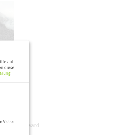
ein (RVR)
ffe auf
en diese
ärung
.
e Videos
ler in der Haard