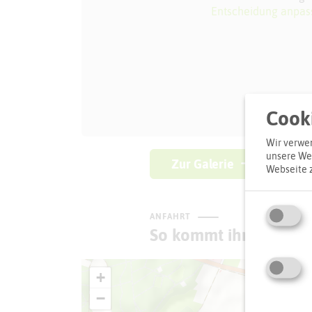
Entscheidung anpas
Cooki
Wir verwen
unsere Web
Zur Galerie
Webseite 
ANFAHRT
So kommt ihr zum Zie
+
−