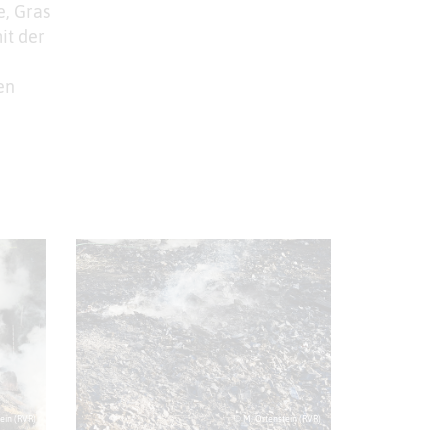
e, Gras
it der
en
ein (RVR)
© M. Ortenstein (RVR)