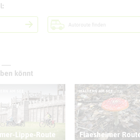
l:
Autoroute finden
eben könnt
ERN AM SEE
HALTERN AM SEE
mer-Lippe-Route
Flaesheimer Rout