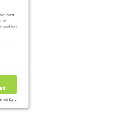
n am See
der Prezi
 Inc.
 sind hier
e Karte
ren
rt mit Klaro!