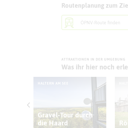
Routenplanung zum Zie
ÖPNV-Route finden
ATTRAKTIONEN IN DER UMGEBUNG
Was ihr hier noch erl
HALTERN AM SEE
HALT
atz
Gravel-Tour durch
)
die Haard
Rö