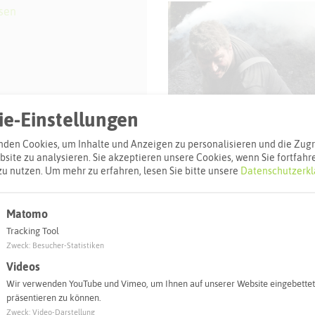
sen
e-Einstellungen
© M. Ortenst
den Cookies, um Inhalte und Anzeigen zu personalisieren und die Zugri
site zu analysieren. Sie akzeptieren unsere Cookies, wenn Sie fortfahr
zu nutzen.
Um mehr zu erfahren, lesen Sie bitte unsere
Datenschutzerkl
Matomo
Tracking Tool
l
Zweck
:
Besucher-Statistiken
Videos
Adresse:
Wir verwenden YouTube und Vimeo, um Ihnen auf unserer Website eingebettet
Holzkohlenmei
präsentieren zu können.
In der Haard
Zweck
:
Video-Darstellung