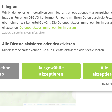
45721 Halter
Infogram
Wir binden externe Infografiken von Infogram, eingetragenes Markenzeichen 
Webseite
Inc., ein. Für einen DSGVO konformen Umgang mit Ihren Daten durch die Prezi
übernehmen wir keinerlei Gewähr. Die Datenschutzbestimmungen für Infogram
einzusehen:
Datenschutzbestimmungen für Infogram
Zweck
:
Darstellung von Infografiken
Interaktiv
Alle Dienste aktivieren oder deaktivieren
Mit diesem Schalter können Sie alle Dienste aktivieren oder deaktivieren.
 lehne
Ausgewählte
Alle
ab
akzeptieren
akzeptie
Realisie
Leaflet
|
©
OpenStreetMap
contributors |
weitere Lizenzen