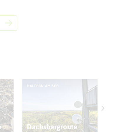
HALTERN AM SEE
HALTERN A
Zum Re
e
Dachsbergroute
Haard