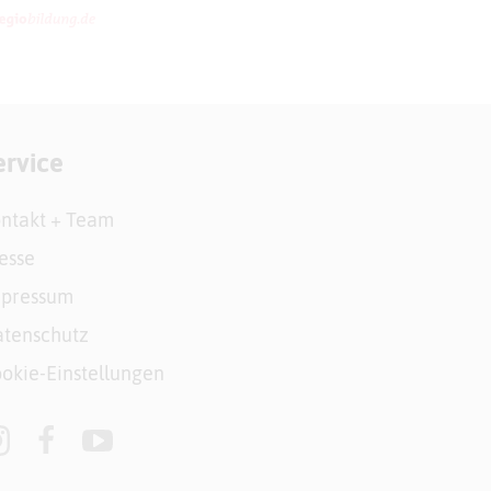
ervice
ntakt + Team
esse
mpressum
tenschutz
okie-Einstellungen