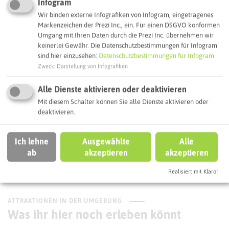
Webseite
Infogram
Wir binden externe Infografiken von Infogram, eingetragenes
Webseite
Markenzeichen der Prezi Inc., ein. Für einen DSGVO konformen
Umgang mit Ihren Daten durch die Prezi Inc. übernehmen wir
keinerlei Gewähr. Die Datenschutzbestimmungen für Infogram
sind hier einzusehen:
Datenschutzbestimmungen für Infogram
Interaktive Karte
Zweck
:
Darstellung von Infografiken
Alle Dienste aktivieren oder deaktivieren
Routenplanung zum Ziel:
Mit diesem Schalter können Sie alle Dienste aktivieren oder
deaktivieren.
ÖPNV-Route finden
Ich lehne
Ausgewählte
Alle
ab
akzeptieren
akzeptieren
Autoroute finden
Realisiert mit Klaro!
ATTRAKTIONEN IN DER UMGEBUNG
Was ihr hier noch erleben könnt