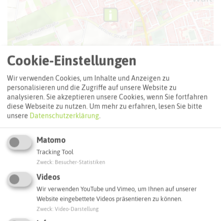
Cookie-Einstellungen
Wir verwenden Cookies, um Inhalte und Anzeigen zu
personalisieren und die Zugriffe auf unsere Website zu
analysieren. Sie akzeptieren unsere Cookies, wenn Sie fortfahren
diese Webseite zu nutzen.
Um mehr zu erfahren, lesen Sie bitte
unsere
Datenschutzerklärung
.
Matomo
Leaflet
|
©
OpenStreetMap
contributors |
weitere Lizenzen
Tracking Tool
Zweck
:
Besucher-Statistiken
Adresse:
Videos
Kulturforum Kapelle Waltrop
Wir verwenden YouTube und Vimeo, um Ihnen auf unserer
Hochstraße 20
Website eingebettete Videos präsentieren zu können.
45731 Waltrop
Zweck
:
Video-Darstellung