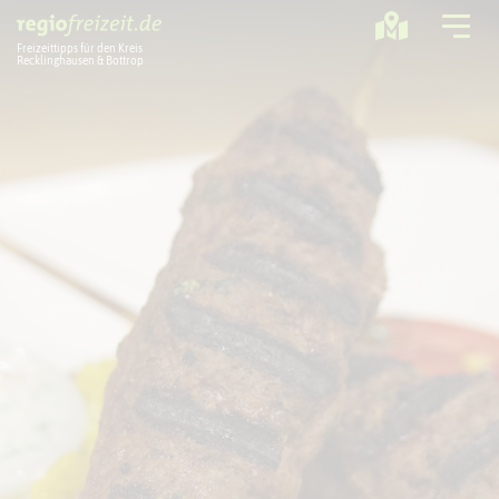
Freizeittipps für den Kreis
Recklinghausen & Bottrop
Ausflugstipps
Sport + Bewegung
Aktuelles
Freizeitregion