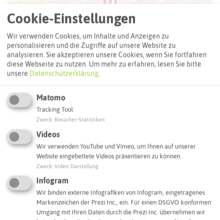
Cookie-Einstellungen
Wir verwenden Cookies, um Inhalte und Anzeigen zu
personalisieren und die Zugriffe auf unsere Website zu
analysieren. Sie akzeptieren unsere Cookies, wenn Sie fortfahren
diese Webseite zu nutzen.
Um mehr zu erfahren, lesen Sie bitte
unsere
Datenschutzerklärung
.
Matomo
Tracking Tool
Zweck
:
Besucher-Statistiken
Leaflet
|
©
OpenStreetMap
contributors |
weitere Lizenzen
Videos
Wir verwenden YouTube und Vimeo, um Ihnen auf unserer
Adresse:
Website eingebettete Videos präsentieren zu können.
Zweck
:
Video-Darstellung
Restaurant Hermes
Infogram
Glück-Auf-Straße 100
46284 Dorsten
Wir binden externe Infografiken von Infogram, eingetragenes
Markenzeichen der Prezi Inc., ein. Für einen DSGVO konformen
Webseite
Umgang mit Ihren Daten durch die Prezi Inc. übernehmen wir