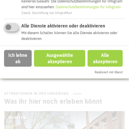
keinerlei Gewähr. Die Datenschutzbestimmungen für Infogram
sind hier einzusehen:
Datenschutzbestimmungen für Infogram
Zweck
:
Darstellung von Infografiken
Interaktive Karte
Alle Dienste aktivieren oder deaktivieren
Routenplanung zum Ziel:
Mit diesem Schalter können Sie alle Dienste aktivieren oder
deaktivieren.
ÖPNV-Route finden
Ich lehne
Ausgewählte
Alle
ab
akzeptieren
akzeptieren
Autoroute finden
Realisiert mit Klaro!
ATTRAKTIONEN IN DER UMGEBUNG
Was ihr hier noch erleben könnt
DORSTEN