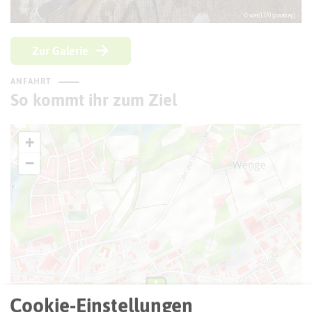
© wasi1370 (pixabay)
Zur Galerie
ANFAHRT
So kommt ihr zum Ziel
+
−
Cookie-Einstellungen