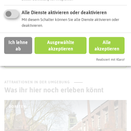
Interaktive Karte
Alle Dienste aktivieren oder deaktivieren
Mit diesem Schalter können Sie alle Dienste aktivieren oder
Routenplanung zum Ziel:
deaktivieren.
ÖPNV-Route finden
Ich lehne
Ausgewählte
Alle
ab
akzeptieren
akzeptieren
Realisiert mit Klaro!
Autoroute finden
ATTRAKTIONEN IN DER UMGEBUNG
Was ihr hier noch erleben könnt
DORSTEN