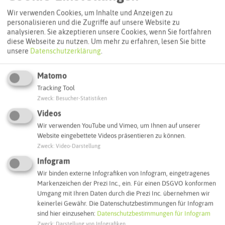
Wir verwenden Cookies, um Inhalte und Anzeigen zu
personalisieren und die Zugriffe auf unsere Website zu
analysieren. Sie akzeptieren unsere Cookies, wenn Sie fortfahren
diese Webseite zu nutzen.
Um mehr zu erfahren, lesen Sie bitte
unsere
Datenschutzerklärung
.
Matomo
Tracking Tool
Zweck
:
Besucher-Statistiken
Videos
Leaflet
|
©
OpenStreetMap
contributors |
weitere Lizenzen
Wir verwenden YouTube und Vimeo, um Ihnen auf unserer
Adresse:
Website eingebettete Videos präsentieren zu können.
Zweck
:
Video-Darstellung
Riviera Eis & Cocktailbar
Infogram
Halterner Straße 105
46284 Dorsten
Wir binden externe Infografiken von Infogram, eingetragenes
Markenzeichen der Prezi Inc., ein. Für einen DSGVO konformen
Webseite
Umgang mit Ihren Daten durch die Prezi Inc. übernehmen wir
keinerlei Gewähr. Die Datenschutzbestimmungen für Infogram
sind hier einzusehen:
Datenschutzbestimmungen für Infogram
Zweck
:
Darstellung von Infografiken