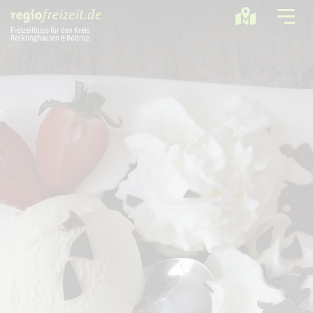
Freizeittipps für den Kreis
Recklinghausen & Bottrop
Ausflugstipps
Sport + Bewegung
Aktuelles
Freizeitregion