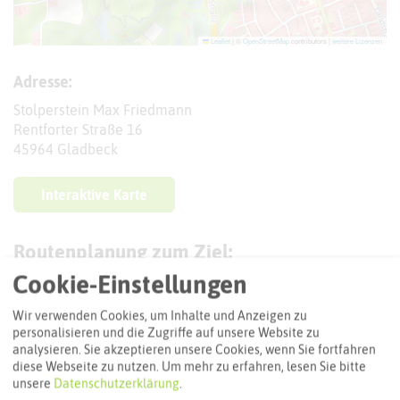
Leaflet
|
©
OpenStreetMap
contributors |
weitere Lizenzen
Adresse:
Stolperstein Max Friedmann
Rentforter Straße 16
45964 Gladbeck
Interaktive Karte
Routenplanung zum Ziel:
Cookie-Einstellungen
ÖPNV-Route finden
Wir verwenden Cookies, um Inhalte und Anzeigen zu
personalisieren und die Zugriffe auf unsere Website zu
analysieren. Sie akzeptieren unsere Cookies, wenn Sie fortfahren
diese Webseite zu nutzen.
Um mehr zu erfahren, lesen Sie bitte
Autoroute finden
unsere
Datenschutzerklärung
.