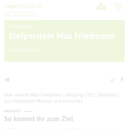
Freizeittipps für den Kreis
Recklinghausen & Bottrop
ATTRAKTION
Ausflugstipps
Stolperstein Max Friedmann
Sport + Bewegung
Zeitgeschichte
Aktuelles
Freizeitregion
Hier wohnte Max Friedmann, Jahrgang 1912. Deportiert
zur Heilanstalt Münster und ermordet.
ANFAHRT
So kommt ihr zum Ziel