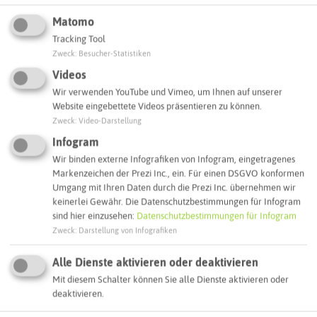
Matomo
ATTRAKTIONEN IN DER UMGEBUNG
Tracking Tool
Was ihr hier noch erleben könnt
Zweck
:
Besucher-Statistiken
Videos
GLADBECK
Wir verwenden YouTube und Vimeo, um Ihnen auf unserer
Website eingebettete Videos präsentieren zu können.
Zweck
:
Video-Darstellung
Infogram
Wir binden externe Infografiken von Infogram, eingetragenes
Markenzeichen der Prezi Inc., ein. Für einen DSGVO konformen
Umgang mit Ihren Daten durch die Prezi Inc. übernehmen wir
keinerlei Gewähr. Die Datenschutzbestimmungen für Infogram
sind hier einzusehen:
Datenschutzbestimmungen für Infogram
Zweck
:
Darstellung von Infografiken
Alle Dienste aktivieren oder deaktivieren
Stolperstein Rachel Gelobter
Mit diesem Schalter können Sie alle Dienste aktivieren oder
deaktivieren.