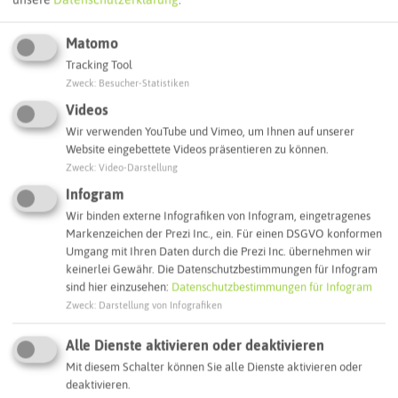
Autoroute finden
Matomo
Tracking Tool
ATTRAKTIONEN IN DER UMGEBUNG
Zweck
:
Besucher-Statistiken
Was ihr hier noch erleben könnt
Videos
Wir verwenden YouTube und Vimeo, um Ihnen auf unserer
GLADBECK
Website eingebettete Videos präsentieren zu können.
Zweck
:
Video-Darstellung
Infogram
Wir binden externe Infografiken von Infogram, eingetragenes
Markenzeichen der Prezi Inc., ein. Für einen DSGVO konformen
Umgang mit Ihren Daten durch die Prezi Inc. übernehmen wir
keinerlei Gewähr. Die Datenschutzbestimmungen für Infogram
sind hier einzusehen:
Datenschutzbestimmungen für Infogram
Zweck
:
Darstellung von Infografiken
Alle Dienste aktivieren oder deaktivieren
Mit diesem Schalter können Sie alle Dienste aktivieren oder
Stolperstein Rachel Gelobter
deaktivieren.