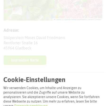
Leaflet
|
©
OpenStreetMap
contributors |
weitere Lizenzen
Adresse:
Stolperstein Moses David Friedmann
Rentforter Straße 16
45964 Gladbeck
Interaktive Karte
Routenplanung zum Ziel:
Cookie-Einstellungen
Wir verwenden Cookies, um Inhalte und Anzeigen zu
ÖPNV-Route finden
personalisieren und die Zugriffe auf unsere Website zu
analysieren. Sie akzeptieren unsere Cookies, wenn Sie fortfahren
diese Webseite zu nutzen.
Um mehr zu erfahren, lesen Sie bitte
unsere
Datenschutzerklärung
.