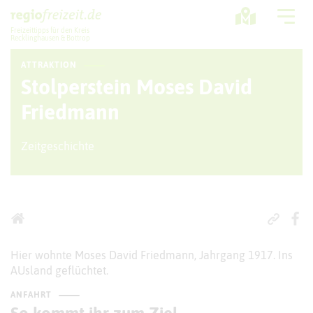
Freizeittipps für den Kreis
Recklinghausen & Bottrop
ATTRAKTION
Ausflugstipps
Stolperstein Moses David
Sport + Bewegung
Friedmann
Aktuelles
Zeitgeschichte
Freizeitregion
Hier wohnte Moses David Friedmann, Jahrgang 1917. Ins
AUsland geflüchtet.
ANFAHRT